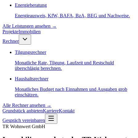
Energieberatung
Energieausweis, KfW, BAFA, BzA, BEG und Nachweise.
Alle Leistungen ansehen
→
Projekte
Immobilien
Rechner
Tilgungsrechner
Monatliche Rate, Tilgung, Laufzeit und Restschuld
überschlägig berechnen.
Haushaltsrechner
Monatliches Budget nach Einnahmen und Ausgaben grob
einschätzen.
Alle Rechner ansehen
→
Grundstück anbieten
Karriere
Kontakt
Gespräch vereinbaren
TR Wohnwert GmbH