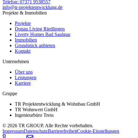
Telefon:
07371 9538557
info@tr-projektentwicklung.de
Projekte & Immobilien
Projekte
Donau Living Riedlingen
Liverty Homes Bad Saulgau
Immobilien
Grundstück anbieten
Kontakt
Unternehmen
Über uns
Leistungen
Karriere
Gruppe
TR Projektentwicklung & Wohnbau GmbH
TR Wohnwert GmbH
Ingenieurbüro Tress
©
2026
TR GROUP. Alle Rechte vorbehalten.
Impressum
Datenschutz
Barrierefreiheit
Cookie-Einstellungen