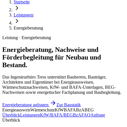
Startseite
Leistungen
Energieberatung
Leistung · Energieberatung
Energieberatung, Nachweise und
Förderbegleitung für Neubau und
Bestand.
Das Ingenieurbüro Tress unterstützt Bauherren, Bauträger,
Architekten und Eigentümer bei Energieausweisen,
Wärmeschutznachweisen, KfW- und BAFA-Unterlagen, BEG-
Nachweisen sowie energetischer Fachplanung und Baubegleitung.
Energieberatung anfragen
Zur Baustatik
Energieausweis
Wärmeschutz
KfW
BAFA
BzA
BEG
Überblick
Leistungen
KfW/BAFA/BEG
BzA
FAQ
Anfrage
Überblick