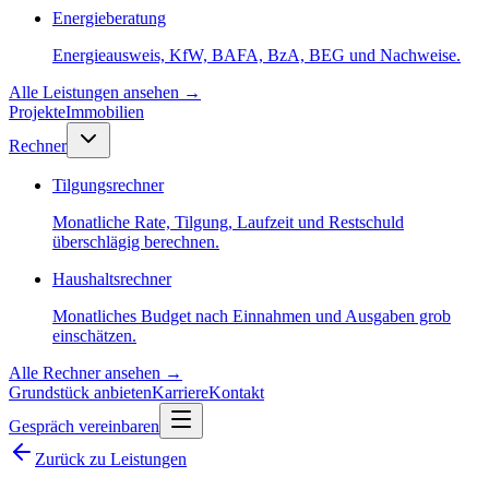
Energieberatung
Energieausweis, KfW, BAFA, BzA, BEG und Nachweise.
Alle Leistungen ansehen
→
Projekte
Immobilien
Rechner
Tilgungsrechner
Monatliche Rate, Tilgung, Laufzeit und Restschuld
überschlägig berechnen.
Haushaltsrechner
Monatliches Budget nach Einnahmen und Ausgaben grob
einschätzen.
Alle Rechner ansehen
→
Grundstück anbieten
Karriere
Kontakt
Gespräch vereinbaren
Zurück zu Leistungen