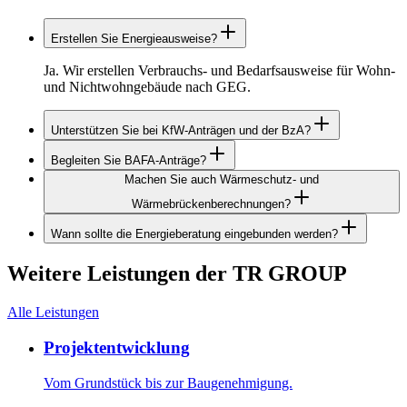
Erstellen Sie Energieausweise?
Ja. Wir erstellen Verbrauchs- und Bedarfsausweise für Wohn-
und Nichtwohngebäude nach GEG.
Unterstützen Sie bei KfW-Anträgen und der BzA?
Begleiten Sie BAFA-Anträge?
Ja. Wir unterstützen projektbezogen bei KfW-Unterlagen und
der Bestätigung zum Antrag (BzA), soweit die
Machen Sie auch Wärmeschutz- und
Ja. Wir begleiten BAFA-Themen rund um förderfähige
Voraussetzungen und Beauftragung im konkreten Projekt
Wärmebrückenberechnungen?
Einzelmaßnahmen, bereiten Unterlagen vor und prüfen
vorliegen.
Anforderungen projektbezogen.
Wann sollte die Energieberatung eingebunden werden?
Ja. Wärmeschutznachweise, Wärmebrückenberechnungen
und Heizlastberechnungen gehören zum regelmäßigen
So früh wie möglich. Je früher energetische Anforderungen
Leistungsumfang.
Weitere Leistungen der TR GROUP
mit Entwurf, Tragwerk und Haustechnik abgestimmt werden,
desto wirtschaftlicher lässt sich das Projekt umsetzen.
Alle Leistungen
Projektentwicklung
Vom Grundstück bis zur Baugenehmigung.