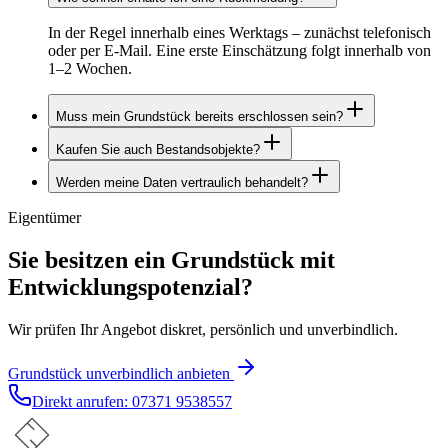
In der Regel innerhalb eines Werktags – zunächst telefonisch
oder per E-Mail. Eine erste Einschätzung folgt innerhalb von
1–2 Wochen.
Muss mein Grundstück bereits erschlossen sein?
Kaufen Sie auch Bestandsobjekte?
Nein. Wir kaufen sowohl erschlossene als auch
unerschlossene Grundstücke an und übernehmen bei Bedarf
Werden meine Daten vertraulich behandelt?
Ja. Bestandsobjekte mit Entwicklungs-, Verdichtungs- oder
Erschließung und Bauleitplanung.
Ersatzneubaupotenzial prüfen wir gerne.
Eigentümer
Ja. Alle Angaben werden ausschließlich zur Prüfung Ihres
Grundstücksangebots verwendet und nicht öffentlich
vermarktet.
Sie besitzen ein Grundstück mit
Entwicklungspotenzial?
Wir prüfen Ihr Angebot diskret, persönlich und unverbindlich.
Grundstück unverbindlich anbieten
Direkt anrufen:
07371 9538557